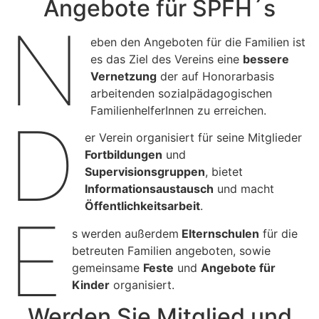
Angebote für SPFH´s
N
eben den Angeboten für die Familien ist
es das Ziel des Vereins eine
bessere
Vernetzung
der auf Honorarbasis
arbeitenden sozialpädagogischen
FamilienhelferInnen zu erreichen.
D
er Verein organisiert für seine Mitglieder
Fortbildungen
und
Supervisionsgruppen
, bietet
Informationsaustausch
und macht
Öffentlichkeitsarbeit
.
E
s werden außerdem
Elternschulen
für die
betreuten Familien angeboten, sowie
gemeinsame
Feste
und
Angebote für
Kinder
organisiert.
Werden Sie Mitglied und